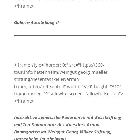
</iframe>
Galerie-Ausstellung II
<iframe style="border: 0;" src="https://360-
tour.info/hattenheim/weingut-georg-mueller-
stiftung/riesenfasskeller/armin-
baumgarten/index.html" width="510" height="310"
frameborder="0" allowfullscreen="allowfullscreen">
</iframe>
Interaktive sphärische Panoramen mit Beschriftung
und Ton-Kommentar des Künstlers Armin
Baumgarten im Weingut Georg Müller Stiftung,
Hattenheim im Rheingau