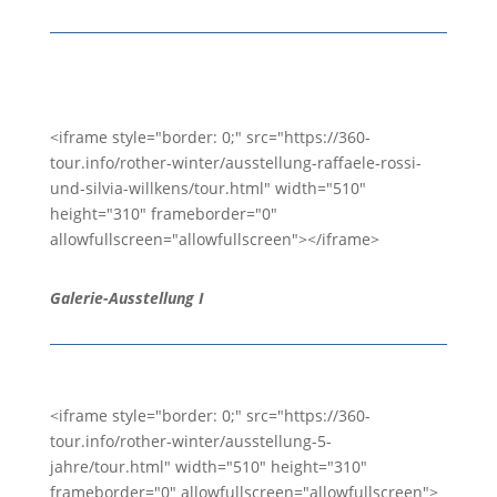
<iframe style="border: 0;" src="https://360-
tour.info/rother-winter/ausstellung-raffaele-rossi-
und-silvia-willkens/tour.html" width="510"
height="310" frameborder="0"
allowfullscreen="allowfullscreen"></iframe>
Galerie-Ausstellung I
<iframe style="border: 0;" src="https://360-
tour.info/rother-winter/ausstellung-5-
jahre/tour.html" width="510" height="310"
frameborder="0" allowfullscreen="allowfullscreen">