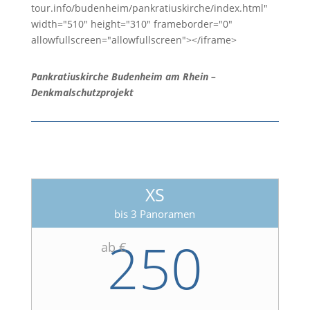
tour.info/budenheim/pankratiuskirche/index.html"
width="510" height="310" frameborder="0"
allowfullscreen="allowfullscreen"></iframe>
Pankratiuskirche Budenheim am Rhein –
Denkmalschutzprojekt
XS
bis 3 Panoramen
250
ab €